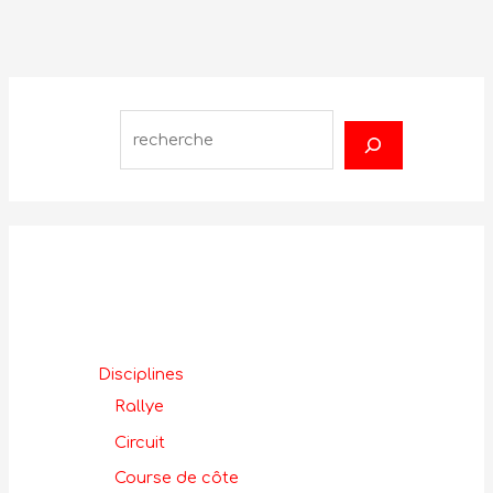
R
e
c
h
e
r
c
h
Catégories
e
Disciplines
r
Rallye
Circuit
Course de côte