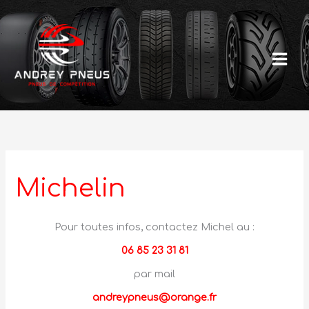
Aller
au
contenu
Michelin
Pour toutes infos, contactez Michel au :
06 85 23 31 81
par mail
andreypneus@orange.fr