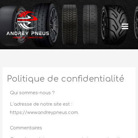
Aller
au
contenu
Politique de confidentialité
Qui sommes-nous ?
L’adresse de notre site est :
https://www.andreypneus.com.
Commentaires